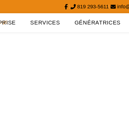
819 293-5611
info
PRISE
SERVICES
GÉNÉRATRICES